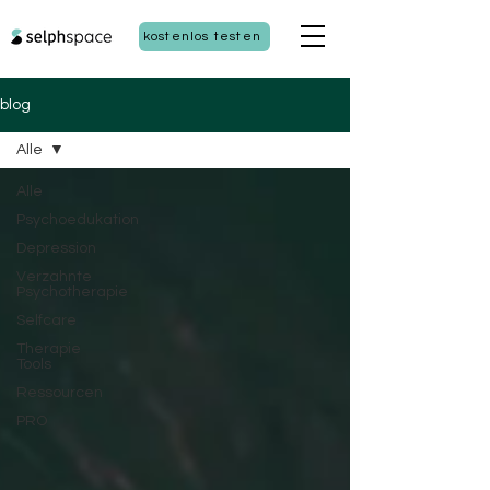
kostenlos testen
blog
Alle
Alle
Psychoedukation
Depression
Verzahnte
Psychotherapie
Selfcare
Therapie
Tools
Ressourcen
PRO