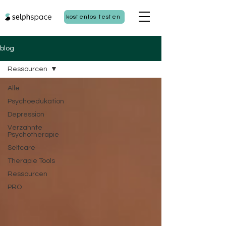
kostenlos testen
blog
Ressourcen
Alle
Psychoedukation
Depression
Verzahnte
Psychotherapie
Selfcare
Therapie Tools
Ressourcen
PRO