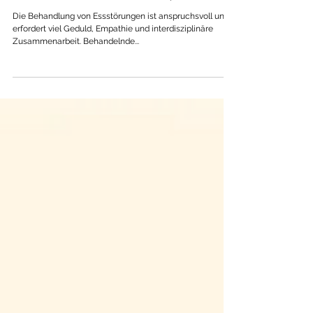
Ambivalenz bis Co-Therapie
Die Behandlung von Essstörungen ist anspruchsvoll und
erfordert viel Geduld, Empathie und interdisziplinäre
Zusammenarbeit. Behandelnde...