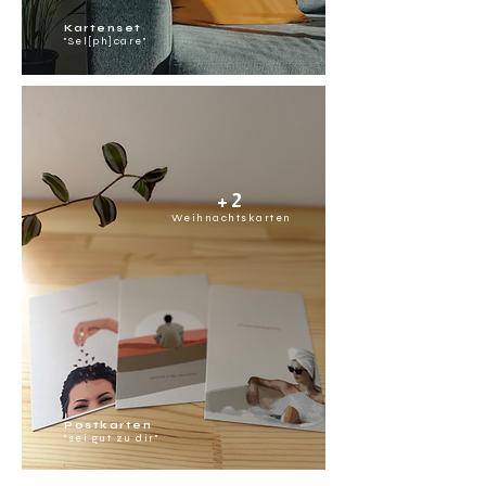
Kartenset
"Sel
ph
care"
[
]
+2
Weihnachtskarten
Postkarten
"sei gut zu dir
"