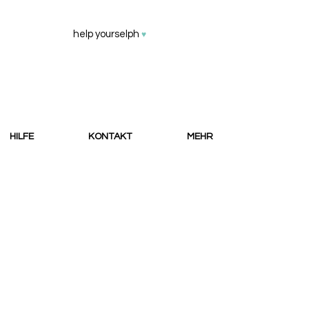
help yourselph
♥
HILFE
KONTAKT
MEHR
Externe Hilfe
info@selphspace.com
AGB
Instagram
Impressum
LinkedIn
Datenschutz Webseite
Datenschutz App
Preise für Behandelnde
Datenschutz Web App