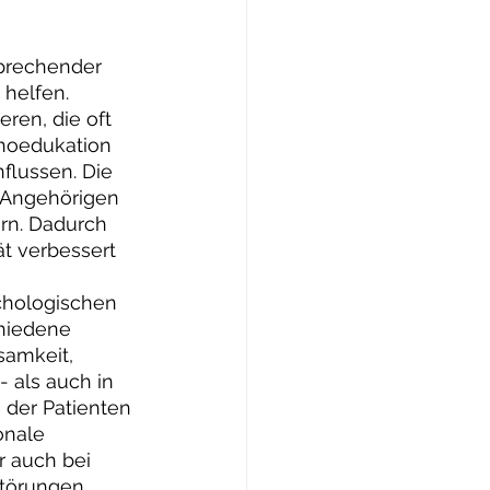
sprechender 
helfen. 
ren, die oft 
choedukation 
flussen. Die 
 Angehörigen 
rn. Dadurch 
ät verbessert 
chologischen 
chiedene 
samkeit, 
 als auch in 
 der Patienten 
onale 
 auch bei 
törungen 