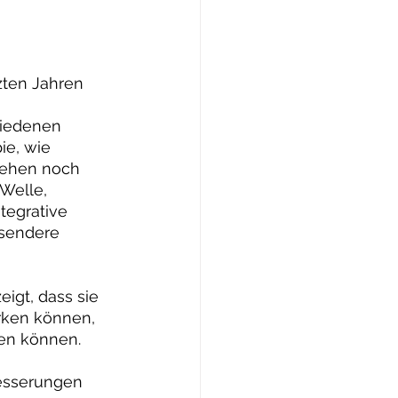
zten Jahren 
hiedenen 
e, wie 
gehen noch 
Welle, 
tegrative 
sendere 
igt, dass sie 
rken können, 
en können. 
 
esserungen 