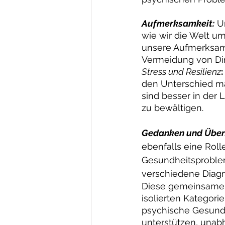
Aufmerksamkeit:
 U
wie wir die Welt u
unsere Aufmerksamk
Vermeidung von Din
Stress und Resilienz
:
den Unterschied ma
sind besser in der
zu bewältigen.
Gedanken und Über
ebenfalls eine Rol
Gesundheitsproble
verschiedene Diagn
Diese gemeinsamen 
isolierten Kategori
psychische Gesundh
unterstützen, unabh