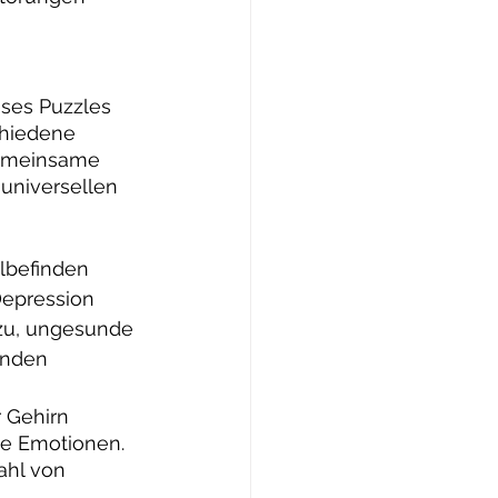
ses Puzzles 
chiedene 
gemeinsame 
 universellen 
lbefinden 
Depression 
azu, ungesunde 
unden 
r Gehirn 
te Emotionen. 
ahl von 