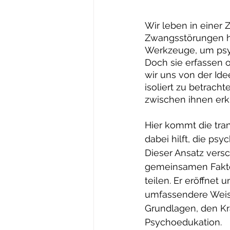
Wir leben in einer 
Zwangsstörungen häu
Werkzeuge, um psyc
Doch sie erfassen o
wir uns von der Id
isoliert zu betrac
zwischen ihnen er
Hier kommt die tran
dabei hilft, die ps
Dieser Ansatz vers
gemeinsamen Fakto
teilen. Er eröffnet
umfassendere Weise 
Grundlagen, den Kra
Psychoedukation. 