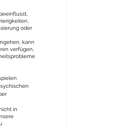
eeinflusst, 
erigkeiten, 
sierung oder 
 umgehen, kann 
ren verfügen, 
heitsprobleme 
pielen 
psychischen 
er 
icht in 
unsere 
u 
 