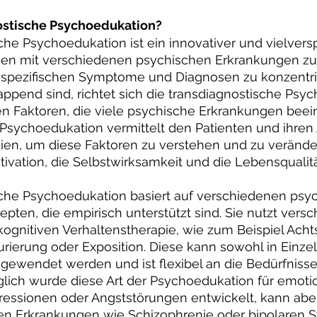
ostische Psychoedukation? 
che Psychoedukation ist ein innovativer und vielver
n mit verschiedenen psychischen Erkrankungen zu 
e spezifischen Symptome und Diagnosen zu konzentrie
ppend sind, richtet sich die transdiagnostische Psy
 Faktoren, die viele psychische Erkrankungen beein
 Psychoedukation vermittelt den Patienten und ihren
ien, um diese Faktoren zu verstehen und zu verände
tivation, die Selbstwirksamkeit und die Lebensqualit
sche Psychoedukation basiert auf verschiedenen psy
ten, die empirisch unterstützt sind. Sie nutzt vers
ognitiven Verhaltenstherapie, wie zum Beispiel Acht
rierung oder Exposition. Diese kann sowohl in Einzel-
gewendet werden und ist flexibel an die Bedürfnisse
glich wurde diese Art der Psychoedukation für emoti
essionen oder Angststörungen entwickelt, kann aber
n Erkrankungen wie Schizophrenie oder bipolaren S