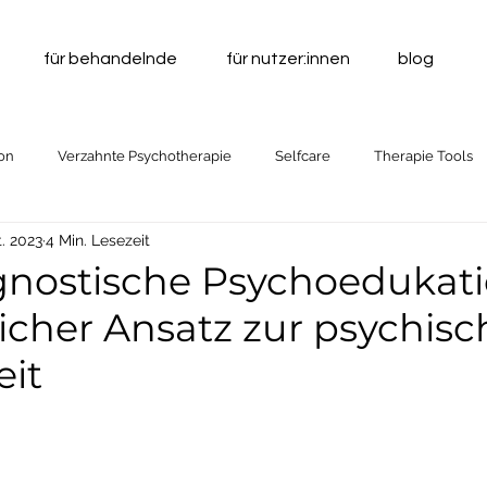
für behandelnde
für nutzer:innen
blog
on
Verzahnte Psychotherapie
Selfcare
Therapie Tools
t. 2023
4 Min. Lesezeit
gnostische Psychoedukati
icher Ansatz zur psychis
it