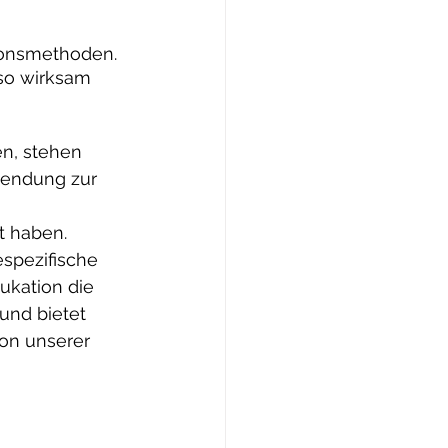
ionsmethoden. 
uso wirksam 
en, stehen 
wendung zur 
 haben. 
espezifische 
ukation die 
und bietet 
on unserer 