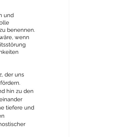
n und 
olle 
zu benennen. 
 wäre, wenn 
tsstörung 
mkeiten 
, der uns 
fördern. 
d hin zu den 
einander 
ne tiefere und 
en 
nostischer 