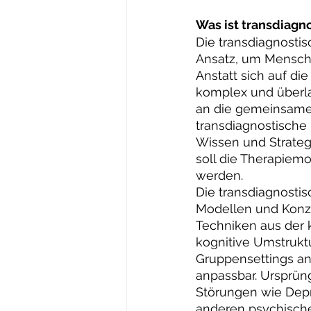
Was ist transdiagn
Die transdiagnostis
Ansatz, um Mensche
Anstatt sich auf di
komplex und überla
an die gemeinsamen
transdiagnostische
Wissen und Strateg
soll die Therapiemo
werden.
Die transdiagnosti
Modellen und Konzep
Techniken aus der k
kognitive Umstruktu
Gruppensettings an
anpassbar. Ursprün
Störungen wie Depr
anderen psychische